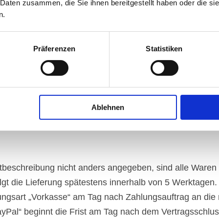
4 Boulevard Royal, L-2449 Luxembourg (im Folgenden: „Pa
 Daten zusammen, die Sie ihnen bereitgestellt haben oder die s
n.
r sind oder – falls der Kunde nicht über ein PayPal-Kon
al-Konto.
ngebotene Zahlungsart erfolgt die Zahlungsabwicklung üb
Präferenzen
Statistiken
ancisco, CA 94107 (im Folgenden: „Stripe“), unter Gelt
ngebotene Zahlungsart erfolgt die Zahlungsabwicklung ü
Stockholm (im Folgenden: „Klarna“), unter Geltung der
ungsart der Sofortüberweisung (Klarna) nutzen zu können
Ablehnen
mmer, Online-Banking-PIN und TAN.
tbeschreibung nicht anders angegeben, sind alle Waren s
gt die Lieferung spätestens innerhalb von 5 Werktagen.
hlungsart „Vorkasse“ am Tag nach Zahlungsauftrag an die
Pal“ beginnt die Frist am Tag nach dem Vertragsschlus