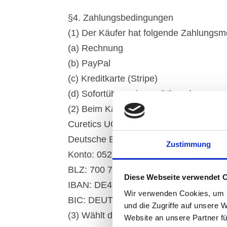
§4. Zahlungsbedingungen
(1) Der Käufer hat folgende Zahlungsm
(a) Rechnung
(b) PayPal
(c) Kreditkarte (Stripe)
(d) Sofortüberweisung (Klarna)
(2) Beim Kauf auf Rechnung ist der Ka
Curetics UG (haftungsbeschränkt)
Deutsche Bank
Zustimmung
Konto: 052794500
BLZ: 700 700 24
Diese Webseite verwendet 
IBAN: DE42 7007 0024 0052 7945 00
Wir verwenden Cookies, um I
BIC: DEUTDEDBMUC
und die Zugriffe auf unsere 
(3) Wählt der Käufer eine von PayPal 
Website an unsere Partner fü