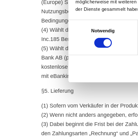
(Europe) S.à r.l. et Cie, S.C.A., 22-2
möglicherweise mit weiteren
der Dienste gesammelt habe
Nutzungsbedingungen, die hier einsehba
Bedingungen für Zahlungen ohne PayP
Einwilligungsauswahl
(4) Wählt der Käufer eine von Stripe a
Notwendig
Inc.185 Berry Street, Suite 550 San Fr
(5) Wählt der Käufer eine von Klarna a
Bank AB (publ). Sveavägen 46, 111 34 
kostenlose und TÜV-zertifizierte Zahl
mit eBanking Funktion sowie Kontonu
§5. Lieferung
(1) Sofern vom Verkäufer in der Produk
(2) Wenn nicht anders angegeben, erfol
(3) Dabei beginnt die Frist bei der Za
den Zahlungsarten „Rechnung“ und „Pay