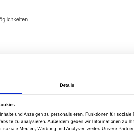
öglichkeiten
ufpreis innerhalb von 14 Tagen nach Rechnungserhalt a
Details
Cookies
nhalte und Anzeigen zu personalisieren, Funktionen für soziale
Website zu analysieren. Außerdem geben wir Informationen zu I
angebotene Zahlungsart erfolgt die Zahlungsabwicklung 
r soziale Medien, Werbung und Analysen weiter. Unsere Partner