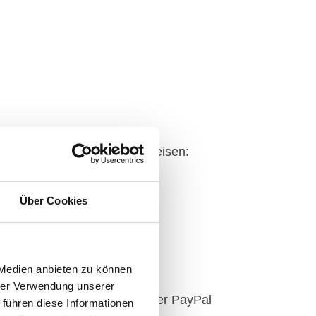
uf folgendes Konto zu überweisen:
Über Cookies
 Medien anbieten zu können
hrer Verwendung unserer
über den Zahlungsdienstleister PayPal
 führen diese Informationen