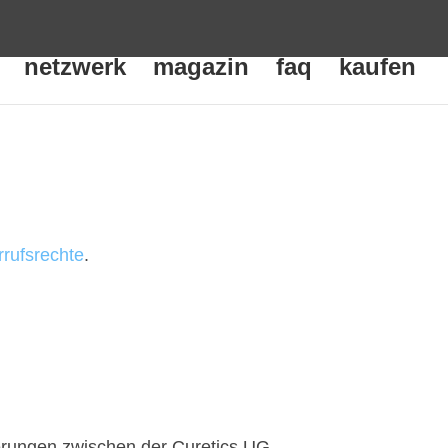
netzwerk
magazin
faq
kaufen
rufsrechte
.
ferungen zwischen der Curetics UG