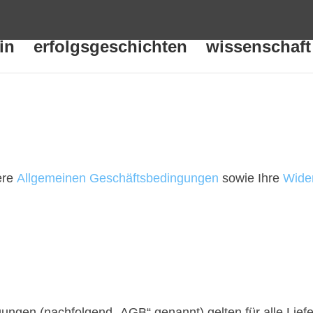
in
erfolgsgeschichten
wissenschaft
ere
Allgemeinen Geschäftsbedingungen
sowie Ihre
Wider
ungen (nachfolgend „AGB“ genannt) gelten für alle Lie