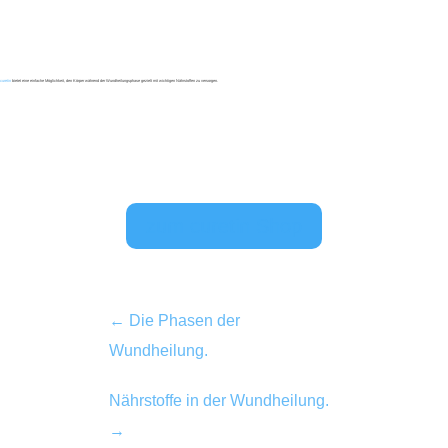
curetin
bietet eine einfache Möglichkeit, den Körper während der Wundheilungsphase gezielt mit wichtigen Nährstoffen zu versorgen.
zum curetin Shop
←
Die Phasen der
Wundheilung.
Nährstoffe in der Wundheilung.
→