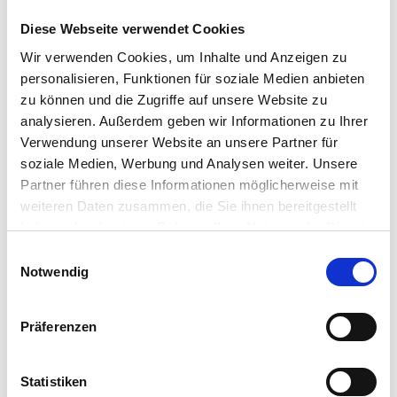
unterschiedlichen Erkrankungen, die
Diese Webseite verwendet Cookies
sich negativ auf die Wundheilung
Wir verwenden Cookies, um Inhalte und Anzeigen zu
auswirken. Erkrankungen wie Diabetes
personalisieren, Funktionen für soziale Medien anbieten
zu können und die Zugriffe auf unsere Website zu
mellitus, Anämie (Blutarmut), arterielle
analysieren. Außerdem geben wir Informationen zu Ihrer
Durchblutungsstörungen und
Verwendung unserer Website an unsere Partner für
Veneninsuffizienz (Venenschwäche)
soziale Medien, Werbung und Analysen weiter. Unsere
führen zu einer verminderten
Partner führen diese Informationen möglicherweise mit
weiteren Daten zusammen, die Sie ihnen bereitgestellt
Durchblutung im Wundbereich. Die
haben oder die sie im Rahmen Ihrer Nutzung der Dienste
Folge ist eine schlechte Versorgung der
gesammelt haben.
Einwilligungsauswahl
Wunde mit Sauerstoff (Hypoxie) und
Notwendig
Nährstoffen, wodurch der
Wundheilungsprozess beeinträchtigt
Präferenzen
wird.
Statistiken
Weiterhin führen Krebserkrankungen,