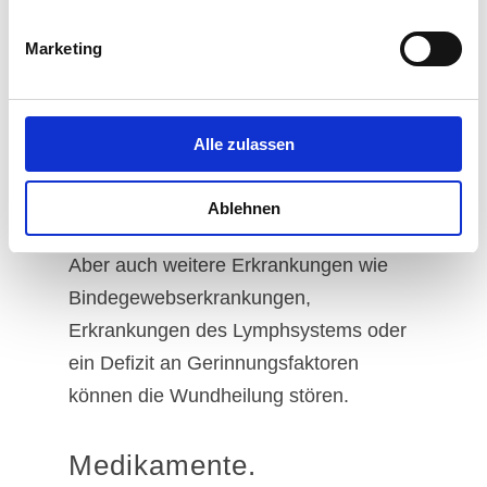
chronische Infektionskrankheiten
(Tuberkulose, AIDS, etc.) und
Marketing
Autoimmunkrankheiten zu einer
Schwächung der Immunabwehr. Eine
Alle zulassen
krankheitsbedingte Immunsuppression
verzögert die Wundheilung und erhöht
Ablehnen
das Risiko von Wundinfektionen.
Aber auch weitere Erkrankungen wie
Bindegewebserkrankungen,
Erkrankungen des Lymphsystems oder
ein Defizit an Gerinnungsfaktoren
können die Wundheilung stören.
Medikamente.